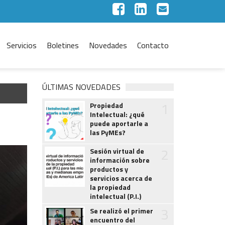
Servicios
Boletines
Novedades
Contacto
ÚLTIMAS NOVEDADES
1
Propiedad
Intelectual: ¿qué
puede aportarle a
las PyMEs?
2
Sesión virtual de
información sobre
productos y
servicios acerca de
la propiedad
intelectual (P.I.)
3
Se realizó el primer
encuentro del